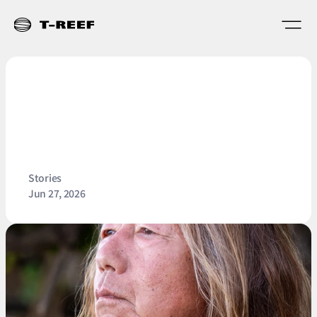
T
H
E
N
E
X
T
C
H
A
P
T
E
R
-
な
ぜ
T
-
R
E
E
F
は
「
安
定
」
で
は
な
く
「
挑
戦
」
を
選
ん
だ
の
か
Stories
Jun 27, 2026